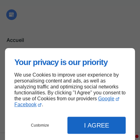
Accueil
Contactez-nous
Mentions légales
Your privacy is our priority
Plan du site
We use Cookies to improve user experience by
personalising content and ads, as well as
analyzing traffic and optimizing social networks
functionalities. By clicking "I Agree" you consent to
Haut de page
the use of Cookies from our providers
Google
Facebook
.
I AGREE
Customize